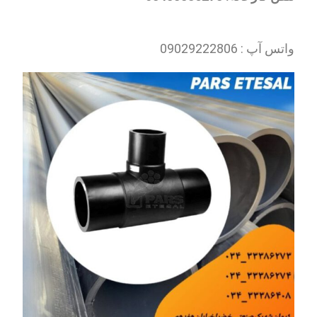
واتس آپ : 09029222806